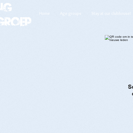
ng
Home
Age groups
Stay at our clubhouse!
groep
S