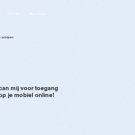
Media
About us
can mij voor toegang
op je mobiel online!