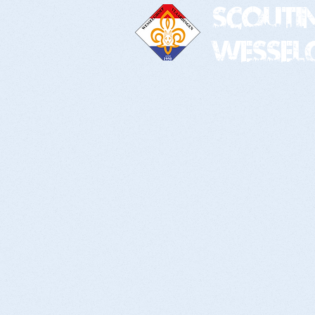
Scouti
Wessel