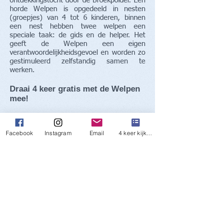
ontdekkingstocht door de Broekpolder. Een
horde Welpen is opgedeeld in nesten
(groepjes) van 4 tot 6 kinderen, binnen
een nest hebben twee welpen een
speciale taak: de gids en de helper. Het
geeft de Welpen een eigen
verantwoordelijkheidsgevoel en worden zo
gestimuleerd zelfstandig samen te
werken.
Draai 4 keer gratis met de Welpen
mee!
Klik hier!
Facebook
Instagram
Email
4 keer kijken
Contact
Arie van Bodegom
(Akela) Ochtend horde
Suzanne van Dillen
(Rikki) Middag horde
welpen@wesselgroep.nl
Contact: