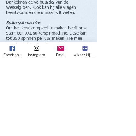
Dankelman de verhuurder van de
Wesselgroep. Ook kan hij alle vragen
beantwoorden die u maar wilt weten.
Suikerspinmachine
Om het feest compleet te maken heeft onze
Stam een XXL suikerspinmachine. Deze kan
tot 350 spinnen per uur maken. Hiermee
maakt u het feest echt compleet.
Wilt u hier meer over weten klik dan hier!
Facebook
Instagram
Email
4 keer kijken
Gebouw huren of meer informatie
Contact:
Email:
info@wesselgroep.nl
Verhuur: verhuurwesselgroep@gmail.com
Watersportweg 22
3138 HD Vlaardingen
© 2026
Scouting Wesselgroep
Proudly created by Promotieteam